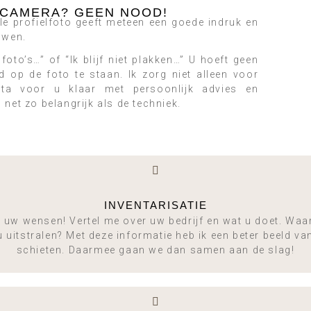
 CAMERA? GEEN NOOD!
ele profielfoto geeft meteen een goede indruk en
ouwen.
foto’s…” of “Ik blijf niet plakken…” U hoeft geen
op de foto te staan. Ik zorg niet alleen voor
sta voor u klaar met persoonlijk advies en
 net zo belangrijk als de techniek.
INVENTARISATIE
g uw wensen! Vertel me over uw bedrijf en wat u doet. Waa
u uitstralen? Met deze informatie heb ik een beter beeld va
schieten. Daarmee gaan we dan samen aan de slag!