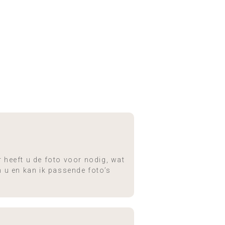
r heeft u de foto voor nodig, wat
n u en kan ik passende foto’s