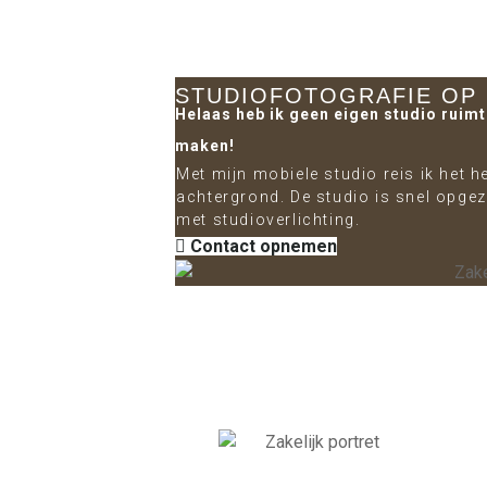
STUDIOFOTOGRAFIE OP 
Helaas heb ik geen eigen studio ruimt
maken!
Met mijn mobiele studio reis ik het h
achtergrond. De studio is snel opgez
met studioverlichting.
Contact opnemen