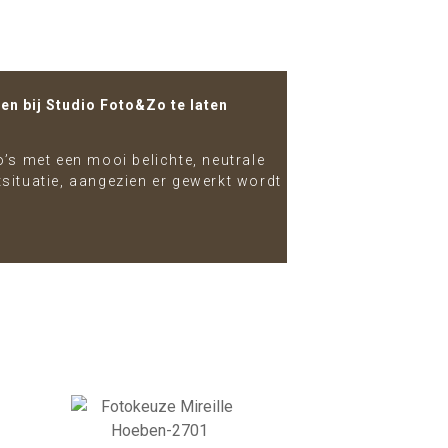
en bij Studio Foto&Zo te laten
o’s met een mooi belichte, neutrale
tsituatie, aangezien er gewerkt wordt