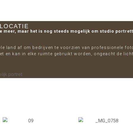
LOCATIE
e meer, maar het is nog steeds mogelijk om studio portrett
ele land af om bedrijven te voorzien van professionele fot
et en kan in elke ruimte gebruikt worden, ongeacht de lich